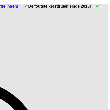
rdelingen)
✔
De foutste kersttruien sinds 2015!
✔
I