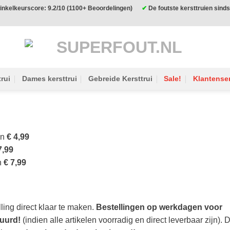
nkelkeurscore: 9.2/10 (1100+ Beoordelingen)
✔
De foutste kersttruien sin
rui
Dames kersttrui
Gebreide Kersttrui
Sale!
Klantense
en
€ 4,99
7,99
n
€ 7,99
ling direct klaar te maken.
Bestellingen op werkdagen voor
uurd!
(indien alle artikelen voorradig en direct leverbaar zijn). D