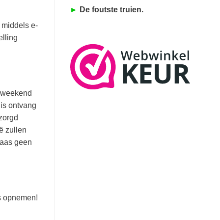
►
De foutste truien.
 middels e-
lling
et weekend
is ontvang
ezorgd
ë zullen
laas geen
ns opnemen!