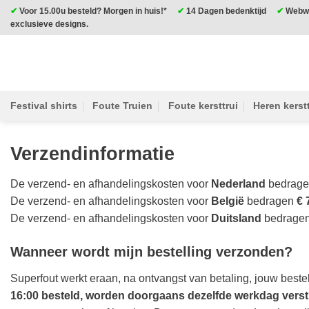
Ga
✔
Voor 15.00u besteld? Morgen in huis!*
✔
14 Dagen bedenktijd
✔
Webwi
exclusieve designs.
naar
inhoud
Festival shirts
Foute Truien
Foute kersttrui
Heren kerstt
Verzendinformatie
De verzend- en afhandelingskosten voor
Nederland
bedrag
De verzend- en afhandelingskosten voor
België
bedragen
€ 
De verzend- en afhandelingskosten voor
Duitsland
bedrage
Wanneer wordt mijn bestelling verzonden?
Superfout werkt eraan, na ontvangst van betaling, jouw
bestel
16:00 besteld, worden doorgaans dezelfde werkdag verst