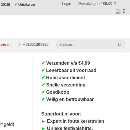
Login
Winkelwagen /
€
0.00
ds 2015!
✔
Unieke en
Zoeken
rvice
+31851300965
naar:
✔
Verzenden v/a €4.99
✔
Leverbaar uit voorraad
✔
Ruim assortiment
✔
Snelle verzending
✔
Goedkoop
✔
Veilig en betrouwbaar
Superfout.nl voor:
►
Expert in foute kersttruien
it geldt
►
Unieke festivalshirts.