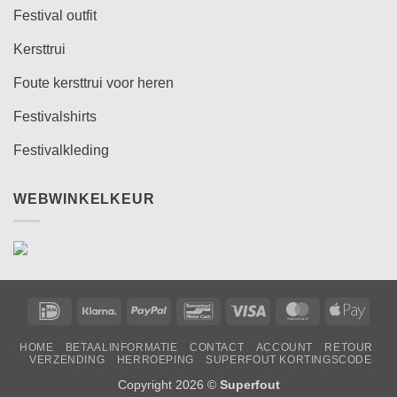
Festival outfit
Kersttrui
Foute kersttrui voor heren
Festivalshirts
Festivalkleding
WEBWINKELKEUR
IDeal
Klarna
PayPal
Bancontact
Visa
MasterCard
Apple
Pay
HOME
BETAALINFORMATIE
CONTACT
ACCOUNT
RETOUR
VERZENDING
HERROEPING
SUPERFOUT KORTINGSCODE
Copyright 2026 ©
Superfout