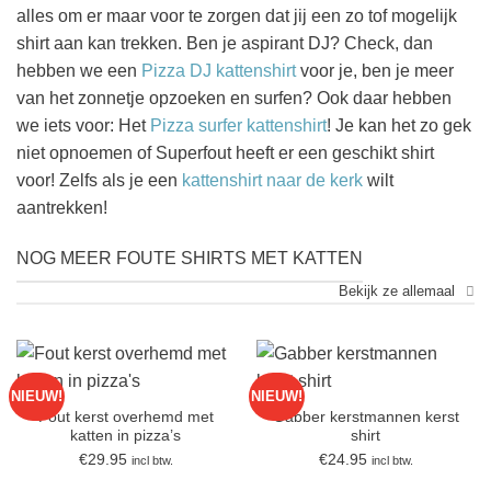
alles om er maar voor te zorgen dat jij een zo tof mogelijk
shirt aan kan trekken. Ben je aspirant DJ? Check, dan
hebben we een
Pizza DJ kattenshirt
voor je, ben je meer
van het zonnetje opzoeken en surfen? Ook daar hebben
we iets voor: Het
Pizza surfer kattenshirt
!
Je kan het zo gek
niet opnoemen of Superfout heeft er een geschikt shirt
voor! Zelfs als je een
kattenshirt naar de kerk
wilt
aantrekken!
NOG MEER FOUTE SHIRTS MET KATTEN
Bekijk ze allemaal
NIEUW!
NIEUW!
Fout kerst overhemd met
Gabber kerstmannen kerst
katten in pizza’s
shirt
€
29.95
€
24.95
incl btw.
incl btw.