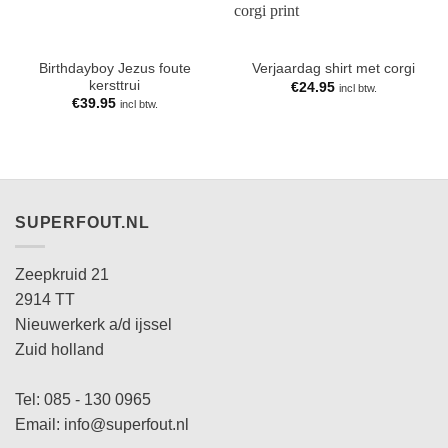
Birthdayboy Jezus foute
Verjaardag shirt met corgi
kersttrui
€
24.95
incl btw.
€
39.95
incl btw.
SUPERFOUT.NL
Zeepkruid 21
2914 TT
Nieuwerkerk a/d ijssel
Zuid holland
Tel: 085 - 130 0965
Email: info@superfout.nl