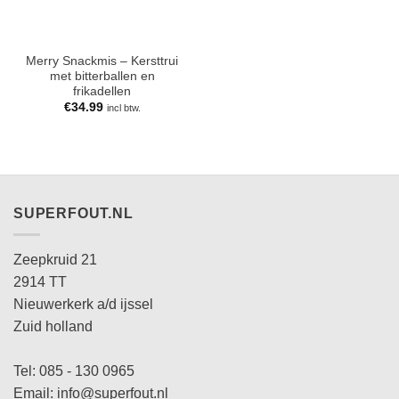
Merry Snackmis – Kersttrui
met bitterballen en
frikadellen
€
34.99
incl btw.
SUPERFOUT.NL
Zeepkruid 21
2914 TT
Nieuwerkerk a/d ijssel
Zuid holland
Tel: 085 - 130 0965
Email: info@superfout.nl