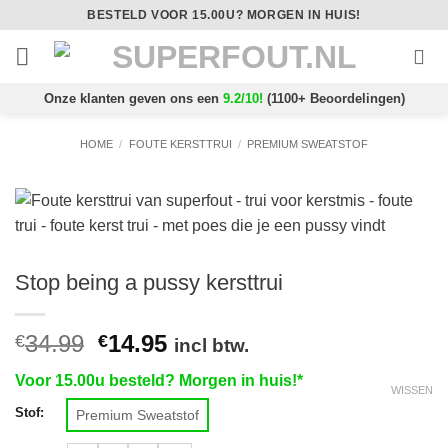
Ga
BESTELD VOOR 15.00U? MORGEN IN HUIS!
naar
inhoud
Onze klanten geven ons een
9.2/10!
(1100+ Beoordelingen)
HOME
/
FOUTE KERSTTRUI
/
PREMIUM SWEATSTOF
Stop being a pussy kersttrui
Oorspronkelijke
Huidige
34.99
14.95
€
€
incl btw.
prijs
prijs
Voor 15.00u besteld? Morgen in huis!*
was:
is:
WISSEN
€34.99.
€14.95.
Stof:
Premium Sweatstof