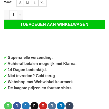
Maat:
S
M
L
XL
Stop being a pussy kersttrui aantal
TOEVOEGEN AAN WINKELWAGEN
✓
Supersnelle verzending.
✓
Achteraf betalen mogelijk met Klarna.
✓
14 Dagen bedenktijd.
✓
Niet tevreden? Geld terug.
✓
Webshop met Webwinkel keurmerk.
✓
De laagste prijzen en foutste shirts.