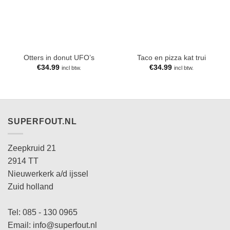
Otters in donut UFO’s
Taco en pizza kat trui
€
34.99
€
34.99
incl btw.
incl btw.
SUPERFOUT.NL
Zeepkruid 21
2914 TT
Nieuwerkerk a/d ijssel
Zuid holland
Tel: 085 - 130 0965
Email: info@superfout.nl