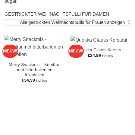
sogar.
GESTRICKTER WEIHNACHTSPULLI FÜR DAMEN
Alle gestrickten Weihnachtspullis für Frauen anzeigen
Quokka Clauss Kersttrui
NIEUW!
NIEUW!
€
34.99
incl btw.
Merry Snackmis – Kersttrui
met bitterballen en
frikadellen
€
34.99
incl btw.