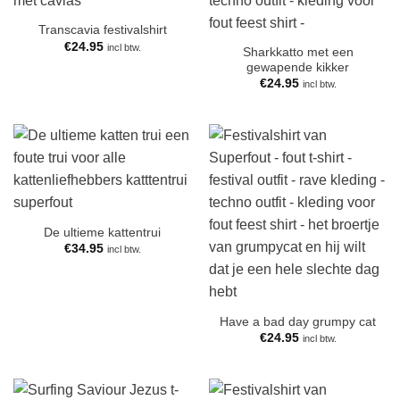
Transcavia festivalshirt
€
24.95
incl btw.
Sharkkatto met een
gewapende kikker
€
24.95
incl btw.
De ultieme kattentrui
€
34.95
incl btw.
Have a bad day grumpy cat
€
24.95
incl btw.