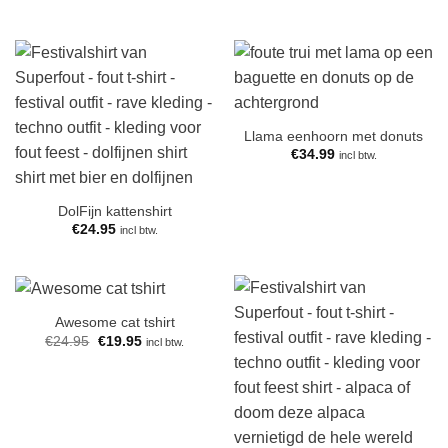
Llama eenhoorn met donuts
€
34.99
incl btw.
DolFijn kattenshirt
€
24.95
incl btw.
Awesome cat tshirt
Oorspronkelijke
Huidige
€
24.95
€
19.95
incl btw.
prijs
prijs
was:
is:
€24.95.
€19.95.