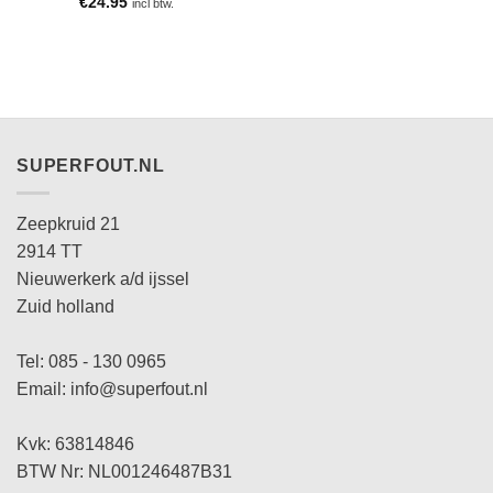
€
24.95
incl btw.
SUPERFOUT.NL
Zeepkruid 21
2914 TT
Nieuwerkerk a/d ijssel
Zuid holland
Tel: 085 - 130 0965
Email: info@superfout.nl
Kvk: 63814846
BTW Nr: NL001246487B31