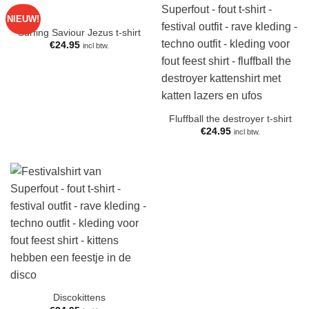
NIEUW!
Surfing Saviour Jezus t-shirt
€
24.95
incl btw.
Fluffball the destroyer t-shirt
€
24.95
incl btw.
Discokittens