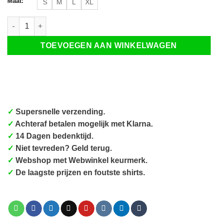
Maat:
S
M
L
XL
DolFijn kattenshirt aantal
TOEVOEGEN AAN WINKELWAGEN
✓
Supersnelle verzending.
✓
Achteraf betalen mogelijk met Klarna.
✓
14 Dagen bedenktijd.
✓
Niet tevreden? Geld terug.
✓
Webshop met Webwinkel keurmerk.
✓
De laagste prijzen en foutste shirts.