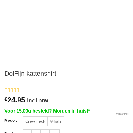
DolFijn kattenshirt
Gewaardeerd
1
24.95
€
incl btw.
5
op 5
gebaseerd
Voor 15.00u besteld? Morgen in huis!*
op
klant
WISSEN
waardering
Model:
Crew neck
V-hals