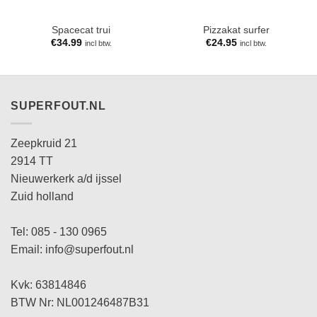
Spacecat trui
Pizzakat surfer
€
34.99
€
24.95
incl btw.
incl btw.
SUPERFOUT.NL
Zeepkruid 21
2914 TT
Nieuwerkerk a/d ijssel
Zuid holland
Tel: 085 - 130 0965
Email: info@superfout.nl
Kvk: 63814846
BTW Nr: NL001246487B31