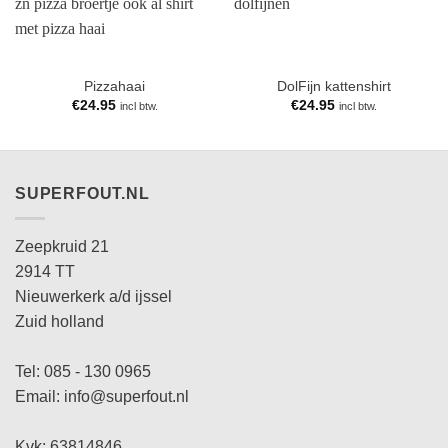
Pizzahaai
DolFijn kattenshirt
€
24.95
€
24.95
incl btw.
incl btw.
SUPERFOUT.NL
Zeepkruid 21
2914 TT
Nieuwerkerk a/d ijssel
Zuid holland
Tel: 085 - 130 0965
Email: info@superfout.nl
Kvk: 63814846