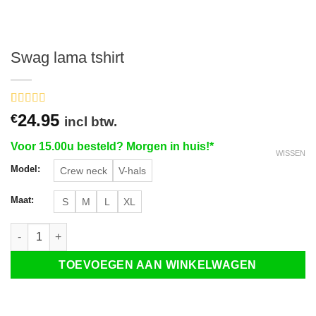
Swag lama tshirt
Gewaardeerd
3
24.95
€
incl btw.
5
op 5
gebaseerd
Voor 15.00u besteld? Morgen in huis!*
op
klant
WISSEN
waarderingen
Model:
Crew neck
V-hals
Maat:
S
M
L
XL
Swag lama tshirt aantal
TOEVOEGEN AAN WINKELWAGEN