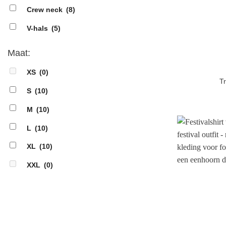
Crew neck
(8)
V-hals
(5)
Maat:
XS
(0)
Tr
S
(10)
M
(10)
L
(10)
XL
(10)
XXL
(0)