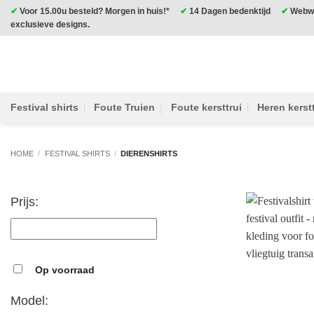
Ga
✔
Voor 15.00u besteld? Morgen in huis!*
✔
14 Dagen bedenktijd
✔
Webwi
exclusieve designs.
naar
inhoud
Festival shirts
Foute Truien
Foute kersttrui
Heren kerstt
HOME
/
FESTIVAL SHIRTS
/
DIERENSHIRTS
Prijs:
Op voorraad
Model: