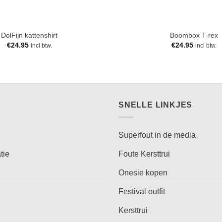
DolFijn kattenshirt
Boombox T-rex
€
24.95
€
24.95
incl btw.
incl btw.
SNELLE LINKJES
Superfout in de media
tie
Foute Kersttrui
Onesie kopen
Festival outfit
Kersttrui