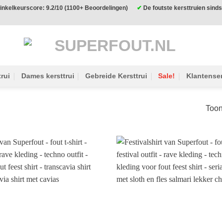
nkelkeurscore: 9.2/10 (1100+ Beoordelingen)
✔
De foutste kersttruien sin
rui
Dames kersttrui
Gebreide Kersttrui
Sale!
Klantense
Toon