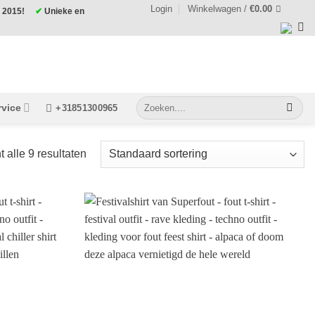
Login
Winkelwagen /
€
0.00
ds 2015!
✔
Unieke en
Zoeken
rvice
+31851300965
naar:
t alle 9 resultaten